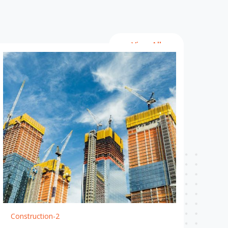
View All
Construction-2
Con