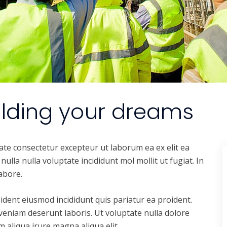
ilding your dreams
ate consectetur excepteur ut laborum ea ex elit ea
nulla nulla voluptate incididunt mol mollit ut fugiat. In
abore.
ident eiusmod incididunt quis pariatur ea proident.
eniam deserunt laboris. Ut voluptate nulla dolore
 aliqua irure magna aliqua elit.