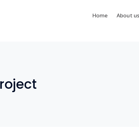
Home
About u
roject