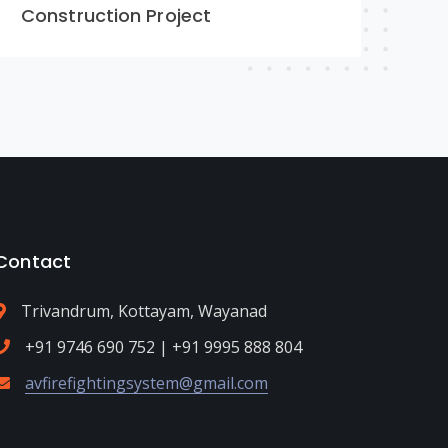
Construction Project
Co
Contact
Trivandrum, Kottayam, Wayanad
+91 9746 690 752 | +91 9995 888 804
avfirefightingsystem@gmail.com